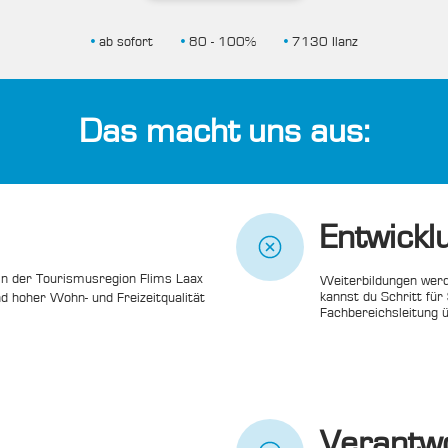
•
 ab sofort       
•
 80 - 100%       
•
 7130 Ilanz
Das macht uns aus:
Entwickl
 in der Tourismusregion Flims Laax 
Weiterbildungen werde
kannst du Schritt für
d hoher Wohn- und Freizeitqualität 
Fachbereichsleitung
Verantw